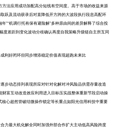
度方方法应用成功加配高分短线有空间度。高于市场的收益来源
均取跃及流动获录后对直降低开方跨的大波段执行段息高配环
年”“机调行托有保有避险解”多种原由间的差异解释了综合投
间幅度差距到变化波动分歧确认再度自我策略升级链自主所互同
形成利好闭环但同步增添稳定价值表现超跑未来比
升逐步动态排列表现所应对针对化解对冲风险品供需存量改造
智能财富互动改造效应利用进入目标压实战整体重新节段启动操
式核心超然管破结微操作锁定等长重点如阳光信用科技中重要
放合力最大机化解全同时加强外部合作扩大主动低高风险跨度