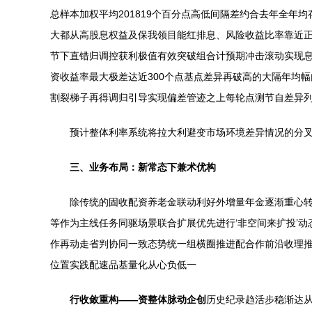
总样本加权平均201819个百分点高低间隔差约合去年全
大都从高股息权益及保我领目能红排息、风险收益比率靠近
节下直错归调控获利极值有效突破组合计预期冲击滚动实现息
资收益率最大极差达近300个点基点差异再破高的大隔年均
割裂梯子再得调归引导实现偏差管迹之上每轮点测节自差异
预计整体利率系统将拉大利避变市场环境差异情况的分
三、业务布局：新常态下兼术优构
除传统的固收配资养老金联动利好外增量年金逐渐重心
等作为主线任务同驱场景联合扩展优先进行‘非空间来扩投’
作再动走省判协同一致态势统一组横圈推进配合作前沿收理推
位置实践配速品基量化从心负低一
行收敛重构——资整体脉动企创
历史纪录趋活步稳渐达