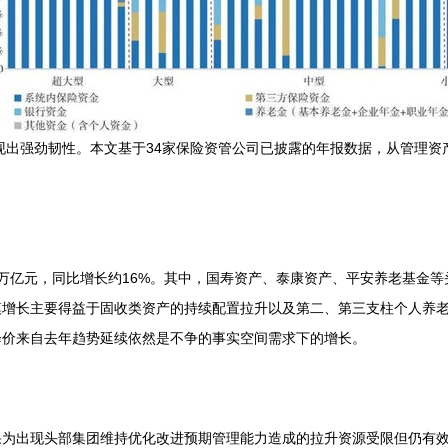
现出强劲韧性。本文基于34家保险资管公司已披露的年报数据，从管理资
35万亿元，同比增长约16%。其中，国寿资产、泰康资产、平安养老基
模增长主要得益于固收类资产的持续配置拉升以及第二、第三支柱个人养
降价来自去年趋势延续依然是不争的事实空间需求下的增长。
果为出现头部集团维持优化改进预期管理能力造成的拉升资源受限但仍有