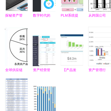
探秘资产管
数字时代的
PLM系统提
从跨国公司
理 从思想
资产管理
升研发设计
投资决策看
到超品的全
从合规守护
竞争力 产
产业区位选
景透视
到价值创造
品生命周期
择——基于
管理在现代
某公司产品
企业中的核
普及率调查
心价值与资
的分析
产优化策略
全球供应链
资产经营管
【产品发
资产管理行
重塑 美国
理的性价比
布】海克斯
业研究报告
企业在中国
探讨 如何
康数字智能
设厂的策略
实现资源最
HxGN
与影响
优配置
APM:优化
资产管理策